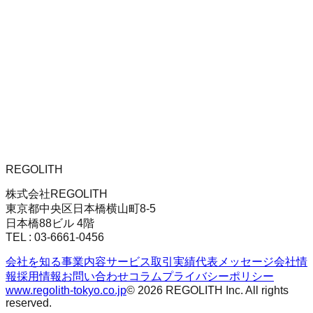
線・馬喰町駅、都営浅草線・東日本橋駅からも各徒歩3分で
す。
Q.
株式会社REGOLITHは他の「レゴリス」という会社と同
じですか？
A.
いいえ、異なる法人です。自由が丘などに所在する同名・
類似名の会社とは別法人です。当社は東京都中央区日本橋横
山町に本店を置く不動産会社であり、宅地建物取引業免許
（東京都知事免許（2）第103604号）を取得しています。
REGOLITH
株式会社REGOLITH
東京都中央区日本橋横山町8-5
日本橋88ビル 4階
TEL : 03-6661-0456
会社を知る
事業内容
サービス
取引実績
代表メッセージ
会社情
報
採用情報
お問い合わせ
コラム
プライバシーポリシー
www.regolith-tokyo.co.jp
© 2026 REGOLITH Inc. All rights
reserved.