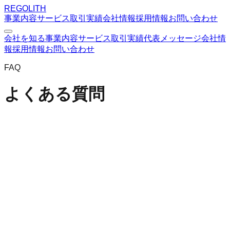
REGOLITH
事業内容
サービス
取引実績
会社情報
採用情報
お問い合わせ
会社を知る
事業内容
サービス
取引実績
代表メッセージ
会社情
報
採用情報
お問い合わせ
FAQ
よくある質問
Q.
株式会社REGOLITHはどこの不動産会社ですか？
A.
東京都中央区日本橋横山町8-5 日本橋88ビル4階に本店を
置く不動産会社です。都営新宿線・馬喰横山駅、JR総武
線・馬喰町駅、都営浅草線・東日本橋駅から各徒歩3分の立
地を拠点としています。